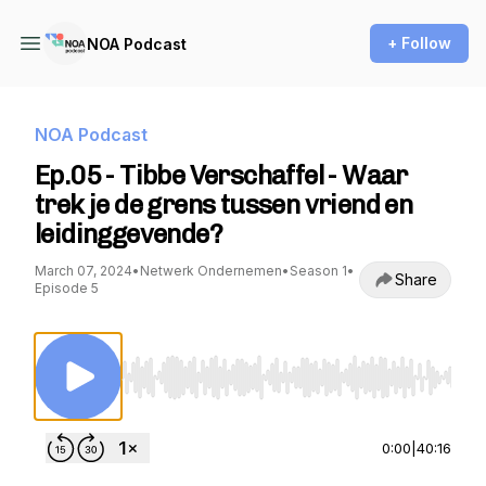
+ Follow
NOA Podcast
NOA Podcast
Ep.05 - Tibbe Verschaffel - Waar
trek je de grens tussen vriend en
leidinggevende?
March 07, 2024
•
Netwerk Ondernemen
•
Season 1
•
Share
Episode 5
Use Left/Right to seek, Home/End to jump to st
0:00
|
40:16