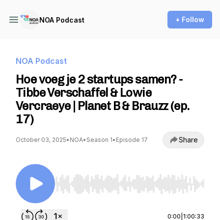
+ Follow
NOA Podcast
NOA Podcast
Hoe voeg je 2 startups samen? -
Tibbe Verschaffel & Lowie
Vercraeye | Planet B & Brauzz (ep.
17)
Share
October 03, 2025
•
NOA
•
Season 1
•
Episode 17
Use Left/Right to seek, Home/End to jump to st
0:00
|
1:00:33