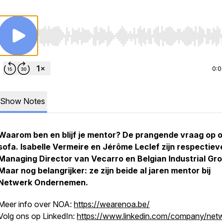
Use Left/Right to seek, Home/End to jump to start o
0:
Show Notes
Waarom ben en blijf je mentor? De prangende vraag op 
sofa. Isabelle Vermeire en Jérôme Leclef zijn respectieve
Managing Director van Vecarro en Belgian Industrial Gr
Maar nog belangrijker: ze zijn beide al jaren mentor bij
Netwerk Ondernemen.
Meer info over NOA:
https://wearenoa.be/
Volg ons op LinkedIn:
https://www.linkedin.com/company/net