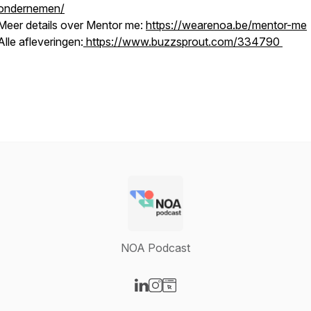
ondernemen/
Meer details over Mentor me:
https://wearenoa.be/mentor-me
Alle afleveringen:
https://www.buzzsprout.com/334790
NOA Podcast
Visit our LinkedIn page
Visit our Instagram page
Visit our Website page