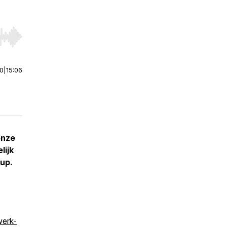
r end. Hold shift to jump forward or backward.
00
|
15:06
onze
lijk
oup.
werk-