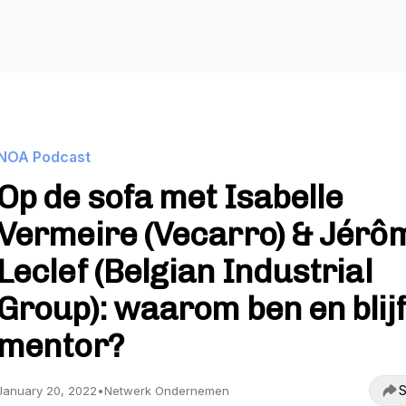
NOA Podcast
Op de sofa met Isabelle
Vermeire (Vecarro) & Jérô
Leclef (Belgian Industrial
Group): waarom ben en blijf
mentor?
S
January 20, 2022
•
Netwerk Ondernemen